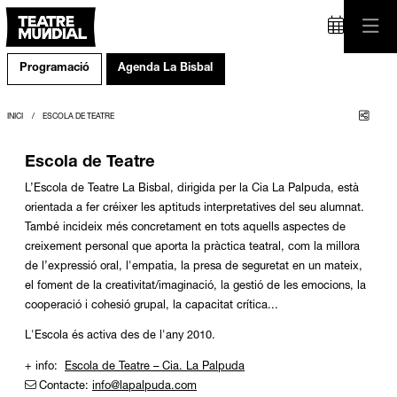
Programació
Agenda La Bisbal
Comp
INICI
ESCOLA DE TEATRE
Escola de Teatre
L’Escola de Teatre La Bisbal, dirigida per la Cia La Palpuda, està
orientada a fer créixer les aptituds interpretatives del seu alumnat.
També incideix més concretament en tots aquells aspectes de
creixement personal que aporta la pràctica teatral, com la millora
de l’expressió oral, l'empatia, la presa de seguretat en un mateix,
el foment de la creativitat/imaginació, la gestió de les emocions, la
cooperació i cohesió grupal, la capacitat crítica...
L'Escola és activa des de l'any 2010.
+ info:
Escola de Teatre – Cia. La Palpuda
Contacte:
info@lapalpuda.com