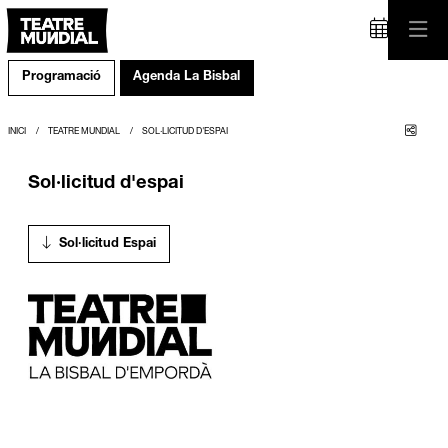
Programació
Agenda La Bisbal
Comp
INICI
TEATRE MUNDIAL
SOL·LICITUD D'ESPAI
Sol·licitud d'espai
Sol·licitud Espai