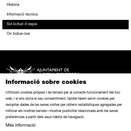
Història
Informació tècnica
Sol·licitud d'espai
On trobar-nos
Informació sobre cookies
Utilitzem cookies pròpies i de tercers per al correcte funcionament del lloc
web, i si ens dona el seu consentiment, també farem servir cookies per
recopilar dades de les seves visites per obtenir estadístiques agregades per
Mapa web
|
Avís legal
|
Ús de galetes
|
Butlletí
|
Contacte
millorar els nostres serveis i mostrar publicitat relacionada amb les seves
preferències a partir dels seus hàbits de navegació.
Link a instagram
Link a contacte
Més informació