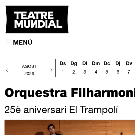
MENÚ
Ds
Dg
Dl
Dm
Dc
Dj
Dv
AGOST
1
2
3
4
5
6
7
2026
Orquestra Filharmon
25è aniversari El Trampolí