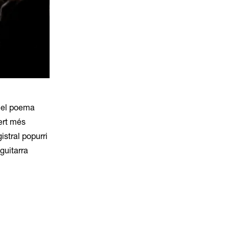
el poema 
rt més 
stral popurri 
uitarra 