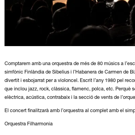
Diapositiva 1 de 1
Comptarem amb una orquestra de més de 80 músics a l’esce
simfònic Finlàndia de Sibelius i l’Habanera de Carmen de 
divertit i esbojarrat per a violoncel. Escrit l’any 1980 pel re
que inclou jazz, rock, clàssica, flamenc, polca, etc. Perquè s
elèctrica, acústica, contrabaix i la secció de vents de l’orq
El concert finalitzarà amb l’orquestra al complet amb el si
Orquestra Filharmonia 