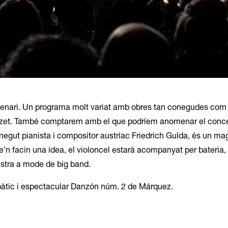
nari. Un programa molt variat amb obres tan conegudes com 
Bizet. També comptarem amb el que podríem anomenar el conce
conegut pianista i compositor austríac Friedrich Gulda, és un magi
e’n facin una idea, el violoncel estarà acompanyat per bateria, g
uestra a mode de big band.
mpàtic i espectacular Danzón núm. 2 de Márquez.