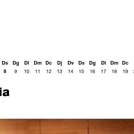
Ds
Dg
Dl
Dm
Dc
Dj
Dv
Ds
Dg
Dl
Dm
Dc
8
9
10
11
12
13
14
15
16
17
18
19
ia