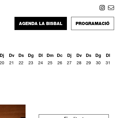
Link
L
AGENDA LA BISBAL
PROGRAMACIÓ
Dj
Dv
Ds
Dg
Dl
Dm
Dc
Dj
Dv
Ds
Dg
Dl
20
21
22
23
24
25
26
27
28
29
30
31