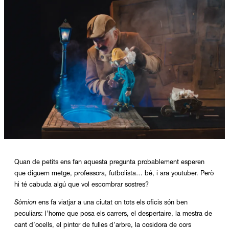
Diapositiva 1 de 1
Quan de petits ens fan aquesta pregunta probablement esperen
que diguem metge, professora, futbolista… bé, i ara youtuber. Però
hi té cabuda algú que vol escombrar sostres?
Sòmion
ens fa viatjar a una ciutat on tots els oficis són ben
peculiars: l’home que posa els carrers, el despertaire, la mestra de
cant d’ocells, el pintor de fulles d’arbre, la cosidora de cors