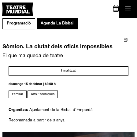
Programació
Agenda La Bisbal
Comp
Sòmion. La ciutat dels oficis impossibles
El que ma queda de teatre
Finalitzat
diumenge 15 de febrer
|
18:00 h
Familiar
Arts Escèniques
Organitza:
Ajuntament de la Bisbal d'Empordà
Recomanada a partir de 3 anys.