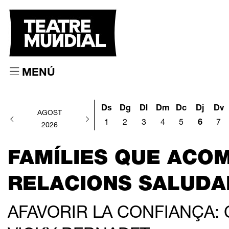
MENÚ
Ds
Dg
Dl
Dm
Dc
Dj
Dv
AGOST
1
2
3
4
5
6
7
2026
FAMÍLIES QUE ACOM
RELACIONS SALUDA
AFAVORIR LA CONFIANÇA: 