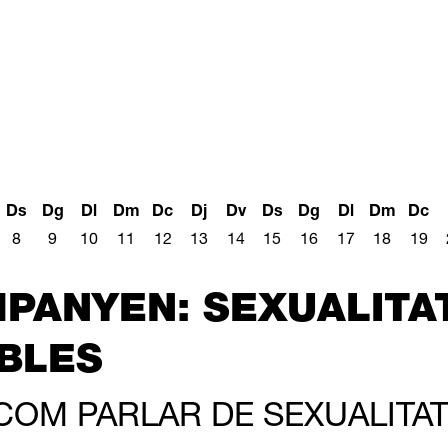
Ds
Dg
Dl
Dm
Dc
Dj
Dv
Ds
Dg
Dl
Dm
Dc
8
9
10
11
12
13
14
15
16
17
18
19
PANYEN: SEXUALITAT
BLES
COM PARLAR DE SEXUALITAT