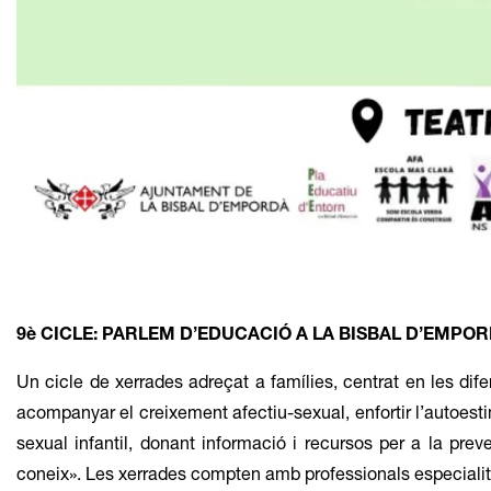
Diapositiva 1 de 1
9è CICLE: PARLEM D’EDUCACIÓ A LA BISBAL D’EMPO
Un cicle de xerrades adreçat a famílies, centrat en les dife
acompanyar el creixement afectiu-sexual, enfortir l’autoestim
sexual infantil, donant informació i recursos per a la prev
coneix». Les xerrades compten amb professionals especialitz