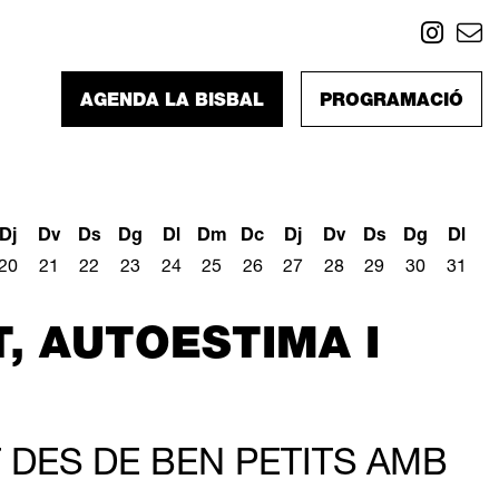
Link
L
AGENDA LA BISBAL
PROGRAMACIÓ
Dj
Dv
Ds
Dg
Dl
Dm
Dc
Dj
Dv
Ds
Dg
Dl
20
21
22
23
24
25
26
27
28
29
30
31
, AUTOESTIMA I
 DES DE BEN PETITS AMB