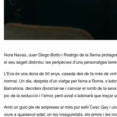
Diapositiva 1 de 1
Nora Navas, Juan Diego Botto i Rodrigo de la Serna protag
el seu segell distintiu: les peripècies d’uns personatges terre
L’Eva és una dona de 50 anys, casada des de fa més de vint a
normal. Un dia, després d’un viatge per feina a Roma, s’ado
Barcelona, decideix divorciar-se i canviar el rumb de la seva
joc de la seducció i l’amor, però aviat s’adonarà que traça
Amb un guió ple de sorpreses al més pur estil Cesc Gay i u
viure a qualsevol edat, on les inseguretats, els errors i le