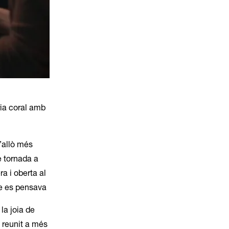
ria coral amb
’allò més
e tornada a
a i oberta al
ue es pensava
 la joia de
 reunit a més