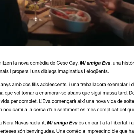
onitzen la nova comèdia de Cesc Gay,
Mi amiga Eva
, una histò
nals i propers i uns diàlegs imaginatius i eloqüents.
nys amb dos fills adolescents, i una treballadora exemplar i d
na que vol tornar a enamorar-se abans que sigui massa tard. D
 vida per complet. L’Eva començarà així una nova vida de solter
r un nou camí a la cerca d’un sentiment és més complicat del q
na Nora Navas radiant,
Mi amiga Eva
és un cant a la llibertat i a
s incerteses són benvingudes. Una comèdia imprescindible que ha