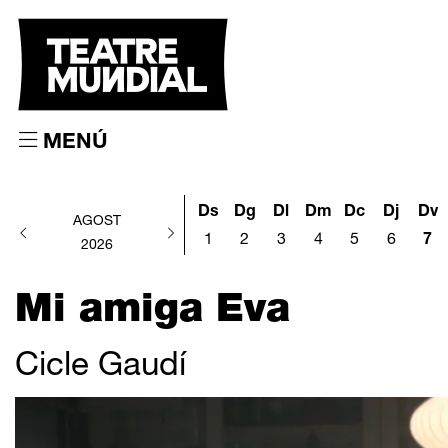
MENÚ
Ds
Dg
Dl
Dm
Dc
Dj
Dv
AGOST
1
2
3
4
5
6
7
2026
Mi amiga Eva
Cicle Gaudí