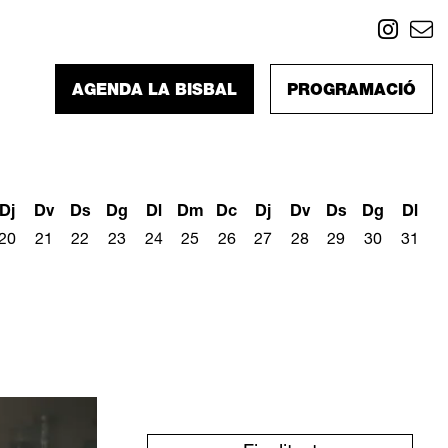
Link
L
AGENDA LA BISBAL
PROGRAMACIÓ
Dj
Dv
Ds
Dg
Dl
Dm
Dc
Dj
Dv
Ds
Dg
Dl
20
21
22
23
24
25
26
27
28
29
30
31