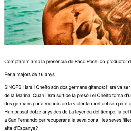
Diapositiva 1 de 1
Comptarem amb la presència de Paco Poch, co-productor de Mal
Per a majors de 16 anys
SINOPSI: Isra i Cheíto són dos germans gitanos: l’Isra va ser s
de la Marina. Quan l’Isra surt de la presó i el Cheíto torna d’
dos germans porta records de la violenta mort del seu pare q
Han passat dotze anys des de La leyenda del tiempo, la pel·lí
a San Fernando per recuperar a la seva dona i les seves fille
alta d’Espanya?