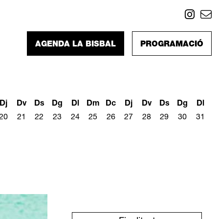
Link
L
AGENDA LA BISBAL
PROGRAMACIÓ
Dj
Dv
Ds
Dg
Dl
Dm
Dc
Dj
Dv
Ds
Dg
Dl
20
21
22
23
24
25
26
27
28
29
30
31