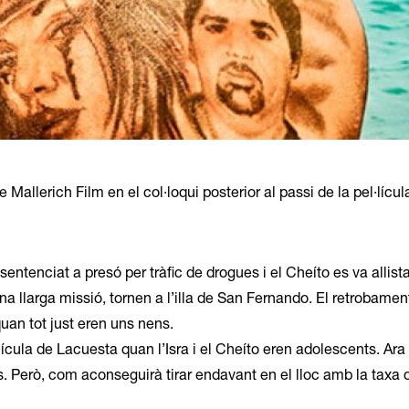
lerich Film en el col·loqui posterior al passi de la pel·lícul
entenciat a presó per tràfic de drogues i el Cheíto es va allista
una llarga missió, tornen a l’illa de San Fernando. El retrobamen
uan tot just eren uns nens.
cula de Lacuesta quan l’Isra i el Cheíto eren adolescents. Ara l
s. Però, com aconseguirà tirar endavant en el lloc amb la taxa 