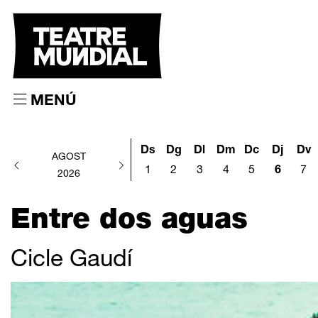
MENÚ
Ds
Dg
Dl
Dm
Dc
Dj
Dv
AGOST
1
2
3
4
5
6
7
2026
Entre dos aguas
Cicle Gaudí