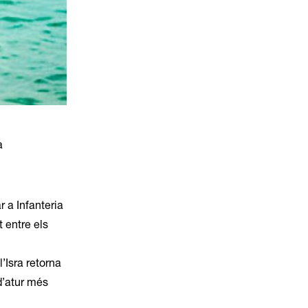
a
r a Infanteria
t entre els
’Isra retorna
d’atur més