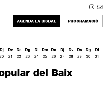
Link
L
AGENDA LA BISBAL
PROGRAMACIÓ
Dj
Dv
Ds
Dg
Dl
Dm
Dc
Dj
Dv
Ds
Dg
Dl
20
21
22
23
24
25
26
27
28
29
30
31
opular del Baix