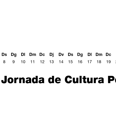
Ds
Dg
Dl
Dm
Dc
Dj
Dv
Ds
Dg
Dl
Dm
Dc
8
9
10
11
12
13
14
15
16
17
18
19
 Jornada de Cultura P