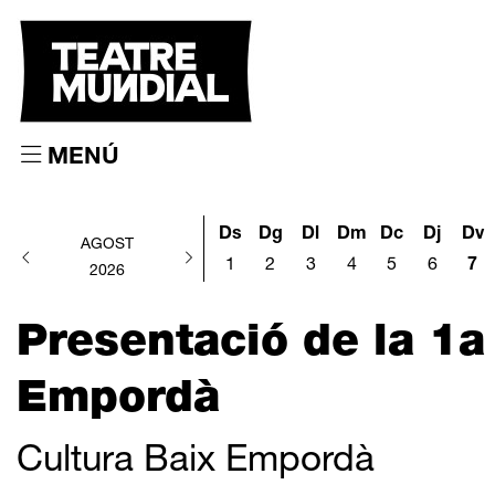
MENÚ
Ds
Dg
Dl
Dm
Dc
Dj
Dv
AGOST
1
2
3
4
5
6
7
2026
Presentació de la 1a
Empordà
Cultura Baix Empordà