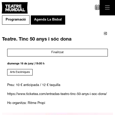
Programació
Agenda La Bisbal
Comp
Teatre. Tinc 50 anys i sóc dona
Finalitzat
diumenge 16 de juny
|
19:00 h
Arts Escèniques
Preu: 10 € anticipada / 12 € taquilla
https://www.ticketea.com/entradas-teatro-tinc-50-anys-i-soc-dona/
Ho organitza: Ritme Propi