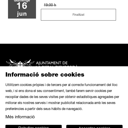
diumenge
16
19:00 h
jun
Finalitzat
Informació sobre cookies
Utilitzem cookies pròpies i de tercers per al correcte funcionament del lloc
web, i si ens dona el seu consentiment, també farem servir cookies per
recopilar dades de les seves visites per obtenir estadístiques agregades per
Mapa web
|
Avís legal
|
Ús de galetes
|
Butlletí
|
Contacte
millorar els nostres serveis i mostrar publicitat relacionada amb les seves
preferències a partir dels seus hàbits de navegació.
Link a instagram
Link a contacte
Més informació