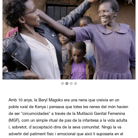
Diapositiva 2 de 4
Amb 10 anys, la Beryl Magoko era una nena que creixia en un
poble rural de Kenya i pensava que totes les nenes del món havien
de ser "circumcidades" a través de la Mutilació Genital Femenina
(MGF), com un simple ritual de pas de la infantesa a la vida adulta
i, sobretot, d'acceptació dins de la seva comunitat. Ningú la va
advertir del patiment físic i emocional que això li suposaria en el