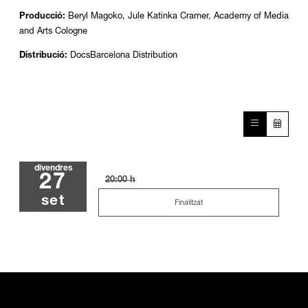
Producció:
Beryl Magoko, Jule Katinka Cramer, Academy of Media
and Arts Cologne
Distribució:
DocsBarcelona Distribution
divendres
27
20:00 h
set
Finalitzat