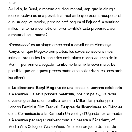
futur.
Avui dia, la Beryl, directora del documental, sap que la cirurgia
reconstructiva és una possibilitat real amb què podria recuperar el
que un cop va perdre, però no està segura si l'ajudarà a sentir-se
millor. I si torna a cometre un error terrible? Està preparada per
afrontar el seu trauma?
Womanhood
és un viatge emocional a cavall entre Alemanya i
Kenya, en què Magoko comparteix les seves sensacions més
íntimes, profundes i silenciades amb altres dones víctimes de la
MGF i, per primera vegada, també ho fa amb la seva mare. És
possible que en aquest procés catàrtic se solidaritzin les unes amb
les altres?
:: La directora. Beryl Magoko
és una cineasta kenyana establerta
a Alemanya. La seva primera pel·lícula,
The cut (2012)
, va rebre
diversos guardons, entre ells el premi a Millor Llargmetratge al
London Feminist Film Festival. Després de llicenciar-se en Ciències
de la Comunicació a la Kampala University d’Uganda, es va mudar
a Alemanya per seguir creixent com a cineasta a l’Academy of
Media Arts Cologne.
Womanhood
és el seu projecte de final de