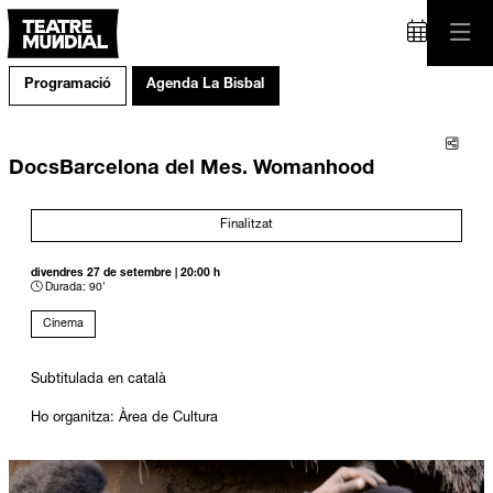
Programació
Agenda La Bisbal
Comp
DocsBarcelona del Mes. Womanhood
Finalitzat
divendres 27 de setembre
|
20:00 h
Durada:
90'
Cinema
Subtitulada en català
Ho organitza: Àrea de Cultura