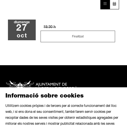
diumenge
27
18:30 h
oct
Finalitzat
Informació sobre cookies
Utilitzem cookies pròpies i de tercers per al correcte funcionament del lloc
web, i si ens dona el seu consentiment, també farem servir cookies per
recopilar dades de les seves visites per obtenir estadístiques agregades per
Mapa web
|
Avís legal
|
Ús de galetes
|
Butlletí
|
Contacte
millorar els nostres serveis i mostrar publicitat relacionada amb les seves