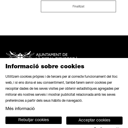
Finalitzat
Informació sobre cookies
Utilitzem cookies pròpies i de tercers per al correcte funcionament del lloc
web, i si ens dona el seu consentiment, també farem servir cookies per
recopilar dades de les seves visites per obtenir estadístiques agregades per
Mapa web
|
Avís legal
|
Ús de galetes
|
Butlletí
|
Contacte
millorar els nostres serveis i mostrar publicitat relacionada amb les seves
preferències a partir dels seus hàbits de navegació.
Link a instagram
Link a contacte
Més informació
Rebutjar cookies
Acceptar cookies