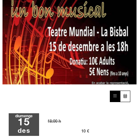
Diapositiva 1 de 1
diumenge
15
18:00 h
des
10 €