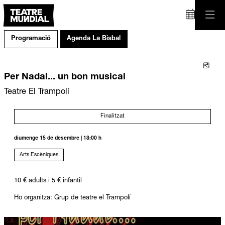
Programació
Agenda La Bisbal
Comp
Per Nadal... un bon musical
Teatre El Trampolí
Finalitzat
diumenge 15 de desembre
|
18:00 h
Arts Escèniques
10 € adults i 5 € infantil
Ho organitza: Grup de teatre el Trampolí