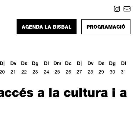
Link
L
AGENDA LA BISBAL
PROGRAMACIÓ
Dj
Dv
Ds
Dg
Dl
Dm
Dc
Dj
Dv
Ds
Dg
Dl
20
21
22
23
24
25
26
27
28
29
30
31
ccés a la cultura i a