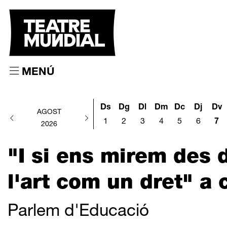
MENÚ
Ds
Dg
Dl
Dm
Dc
Dj
Dv
AGOST
1
2
3
4
5
6
7
2026
"I si ens mirem des 
l'art com un dret" a 
Parlem d'Educació