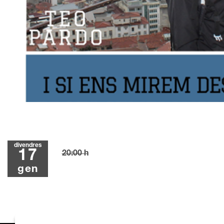
Diapositiva 1 de 1
divendres
17
20:00 h
gen