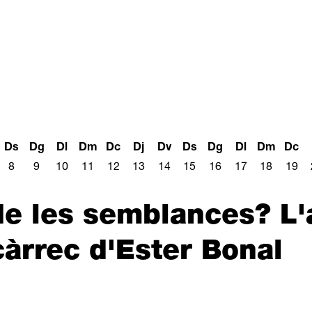
Ds
Dg
Dl
Dm
Dc
Dj
Dv
Ds
Dg
Dl
Dm
Dc
8
9
10
11
12
13
14
15
16
17
18
19
de les semblances? L'a
càrrec d'Ester Bonal