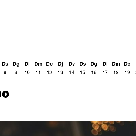
Ds
Dg
Dl
Dm
Dc
Dj
Dv
Ds
Dg
Dl
Dm
Dc
8
9
10
11
12
13
14
15
16
17
18
19
no