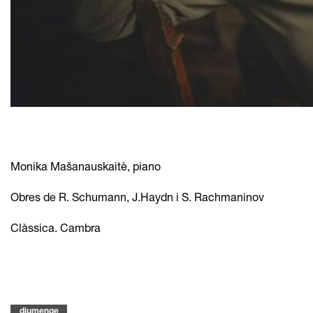
Diapositiva 1 de 2
Monika Mašanauskaitè, piano
Obres de R. Schumann, J.Haydn i S. Rachmaninov
Clàssica. Cambra
diumenge