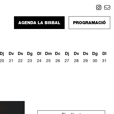
Link
L
AGENDA LA BISBAL
PROGRAMACIÓ
Dj
Dv
Ds
Dg
Dl
Dm
Dc
Dj
Dv
Ds
Dg
Dl
20
21
22
23
24
25
26
27
28
29
30
31