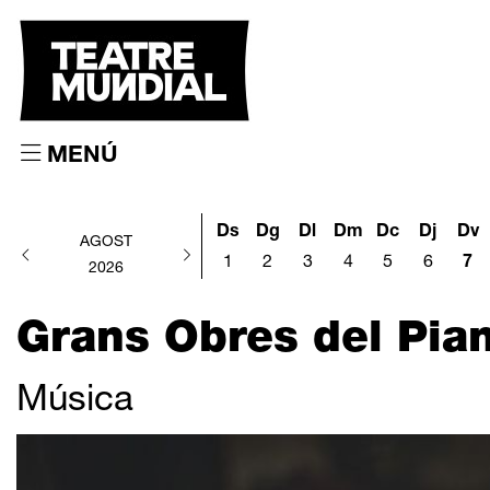
MENÚ
Ds
Dg
Dl
Dm
Dc
Dj
Dv
AGOST
1
2
3
4
5
6
7
2026
Grans Obres del Pia
Música