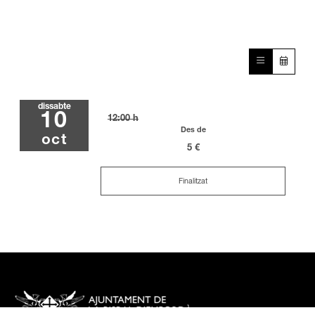
dissabte
10
12:00 h
Des de
oct
5 €
Finalitzat