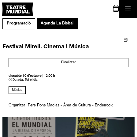
Programació
Agenda La Bisbal
Comp
Festival Mirell. Cinema i Música
Finalitzat
dissabte 10 d’octubre
|
12:00 h
Durada:
Tot el dia
Música
Organitza: Pere Pons Macias - Àrea de Cultura - Enderrock