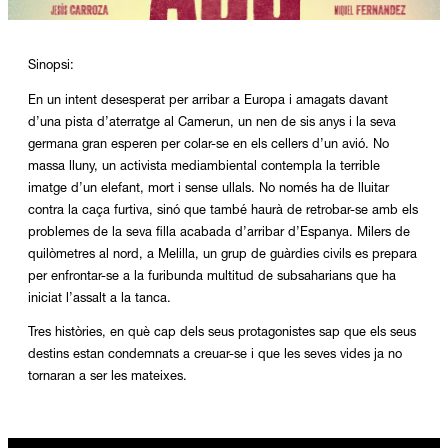
Diapositiva 1 de 1
Sinopsi:
En un intent desesperat per arribar a Europa i amagats davant
d’una pista d’aterratge al Camerun, un nen de sis anys i la seva
germana gran esperen per colar-se en els cellers d’un avió. No
massa lluny, un activista mediambiental contempla la terrible
imatge d’un elefant, mort i sense ullals. No només ha de lluitar
contra la caça furtiva, sinó que també haurà de retrobar-se amb els
problemes de la seva filla acabada d’arribar d’Espanya. Milers de
quilòmetres al nord, a Melilla, un grup de guàrdies civils es prepara
per enfrontar-se a la furibunda multitud de subsaharians que ha
iniciat l’assalt a la tanca.
Tres històries, en què cap dels seus protagonistes sap que els seus
destins estan condemnats a creuar-se i que les seves vides ja no
tornaran a ser les mateixes.