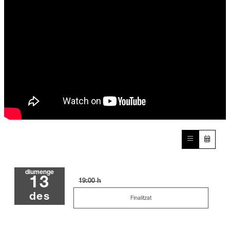
diumenge
13
19:00 h
des
Finalitzat