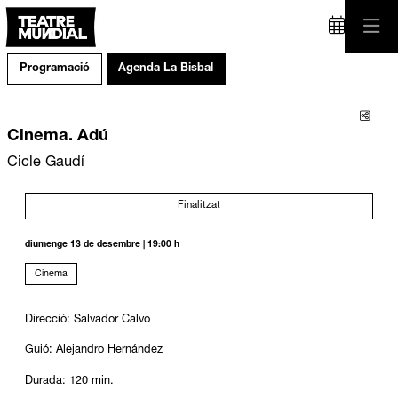
Programació
Agenda La Bisbal
Comp
Cinema. Adú
Cicle Gaudí
Finalitzat
diumenge 13 de desembre
|
19:00 h
Cinema
Direcció: Salvador Calvo
Guió: Alejandro Hernández
Durada: 120 min.