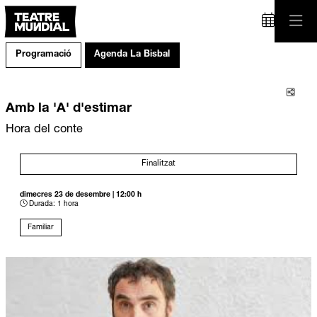
Programació
Agenda La Bisbal
Comp
Amb la 'A' d'estimar
Hora del conte
Finalitzat
dimecres 23 de desembre
|
12:00 h
Durada:
1 hora
Familiar