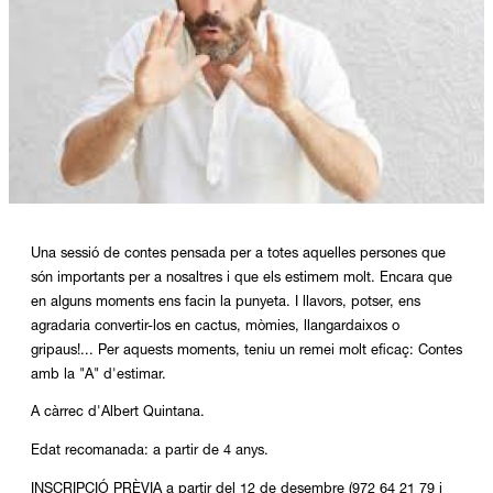
Diapositiva 1 de 1
Una sessió de contes pensada per a totes aquelles persones que
són importants per a nosaltres i que els estimem molt. Encara que
en alguns moments ens facin la punyeta. I llavors, potser, ens
agradaria convertir-los en cactus, mòmies, llangardaixos o
gripaus!... Per aquests moments, teniu un remei molt eficaç: Contes
amb la "A" d'estimar.
A càrrec d'Albert Quintana.
Edat recomanada: a partir de 4 anys.
INSCRIPCIÓ PRÈVIA a partir del 12 de desembre (972 64 21 79 i