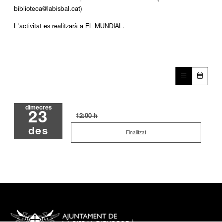
biblioteca@labisbal.cat)
L'activitat es realitzarà a EL MUNDIAL.
dimecres
23
12:00 h
des
Finalitzat