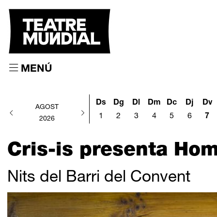
MENÚ
Ds
Dg
Dl
Dm
Dc
Dj
Dv
AGOST
1
2
3
4
5
6
7
2026
Cris-is presenta Ho
Nits del Barri del Convent