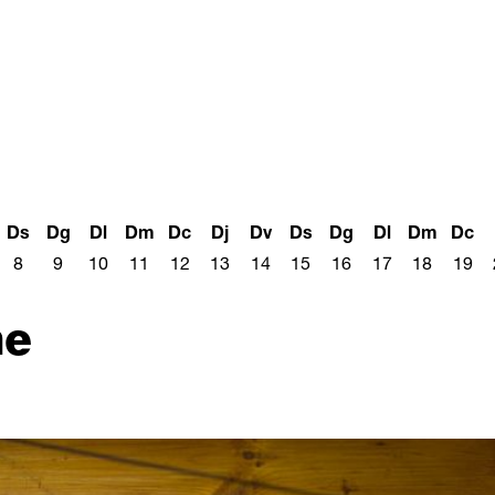
Ds
Dg
Dl
Dm
Dc
Dj
Dv
Ds
Dg
Dl
Dm
Dc
8
9
10
11
12
13
14
15
16
17
18
19
me