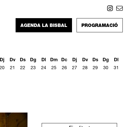
Link
L
AGENDA LA BISBAL
PROGRAMACIÓ
Dj
Dv
Ds
Dg
Dl
Dm
Dc
Dj
Dv
Ds
Dg
Dl
20
21
22
23
24
25
26
27
28
29
30
31