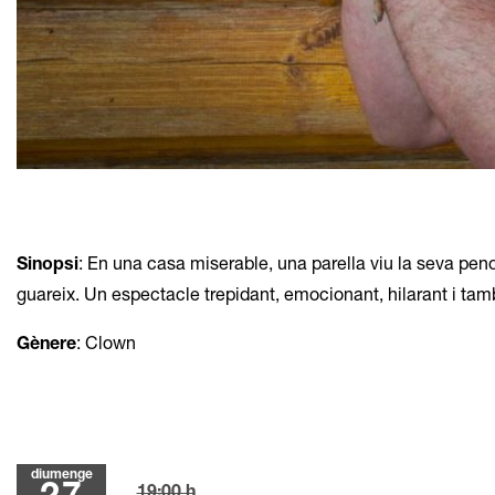
Diapositiva 1 de 2
Sinopsi
: En una casa miserable, una parella viu la seva peno
guareix. Un espectacle trepidant, emocionant, hilarant i tamb
Gènere
: Clown
diumenge
19:00 h