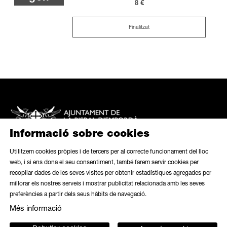
8 €
Finalitzat
Informació sobre cookies
Utilitzem cookies pròpies i de tercers per al correcte funcionament del lloc
web, i si ens dona el seu consentiment, també farem servir cookies per
recopilar dades de les seves visites per obtenir estadístiques agregades per
Mapa web
|
Avís legal
|
Ús de galetes
|
Butlletí
|
Contacte
millorar els nostres serveis i mostrar publicitat relacionada amb les seves
preferències a partir dels seus hàbits de navegació.
Link a instagram
Link a contacte
Més informació