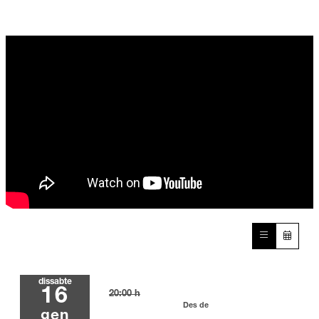
dissabte
16
20:00 h
Des de
gen