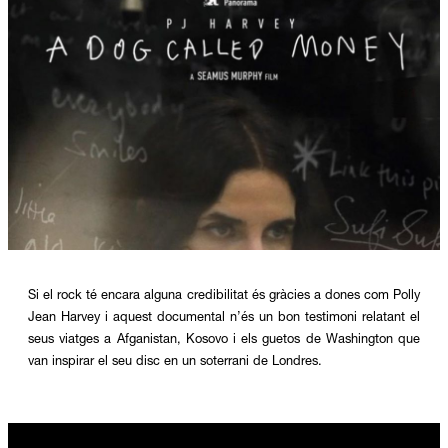
Diapositiva 1 de 1
Si el rock té encara alguna credibilitat és gràcies a dones com Polly
Jean Harvey i aquest documental n’és un bon testimoni relatant el
seus viatges a Afganistan, Kosovo i els guetos de Washington que
van inspirar el seu disc en un soterrani de Londres.