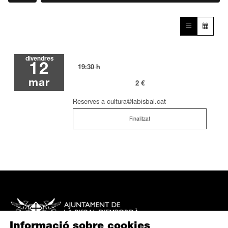
divendres
12
19:30 h
mar
2 €
Reserves a cultura@labisbal.cat
Finalitzat
Informació sobre cookies