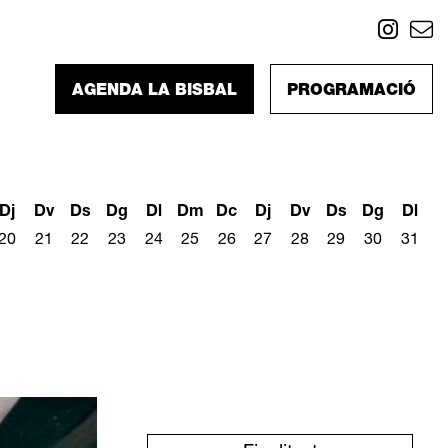
Link
L
AGENDA LA BISBAL
PROGRAMACIÓ
Dj
Dv
Ds
Dg
Dl
Dm
Dc
Dj
Dv
Ds
Dg
Dl
20
21
22
23
24
25
26
27
28
29
30
31