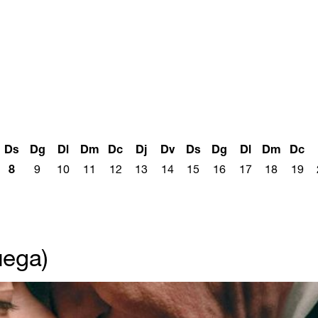
Ds
Dg
Dl
Dm
Dc
Dj
Dv
Ds
Dg
Dl
Dm
Dc
8
9
10
11
12
13
14
15
16
17
18
19
uega)