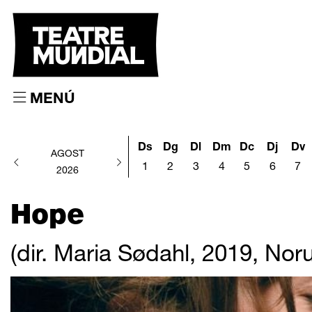
MENÚ
Ds
Dg
Dl
Dm
Dc
Dj
Dv
AGOST
1
2
3
4
5
6
7
2026
Hope
(dir. Maria Sødahl, 2019, Nor