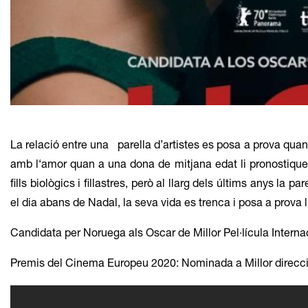
Diapositiva 1 de 1
La relació entre una parella d’artistes es posa a prova quan
amb l‘amor quan a una dona de mitjana edat li pronostique
fills biològics i fillastres, però al llarg dels últims anys la
el dia abans de Nadal, la seva vida es trenca i posa a prova 
Candidata per Noruega als Oscar de Millor Pel·lícula Interna
Premis del Cinema Europeu 2020: Nominada a Millor direcció