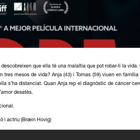
 descobreixen que ella té una malaltia que pot robar-li la vida
n tres mesos de vida? Anja (43) i Tomas (59) viuen en família
 parella s’ha distanciat. Quan Anja rep el diagnòstic de càncer ce
l’amor desatès.
cional.
 i actriu (Bræin Hovig)