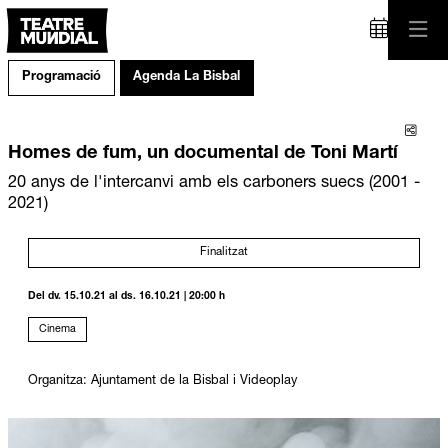
Programació
Agenda La Bisbal
Comp
Homes de fum, un documental de Toni Martí
20 anys de l'intercanvi amb els carboners suecs (2001 -
2021)
Finalitzat
Del dv. 15.10.21
al ds. 16.10.21
|
20:00 h
Cinema
Organitza: Ajuntament de la Bisbal i Videoplay