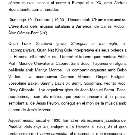
gènere musical nascut al carrer a Europa al s. XX, amb Andreu
Buenafuente com a narrador.
Diumenge 10 d'octubre | 19.30 | Documental:
L'home orquestra.
L'aventura dels músics catalans a Amèrica
, de Carles Riobó i
Àlex Gómez-Font (78')
Quan Frank Sinatrava gravar
Strangers in the night
, ell
l’acompanyava. Quan Nat King Cole interpretava els seus boleros a
La Habana, ell també hi era. I també el trobem quan cantava Edith
Piaf i Maurice Chevalier al Cabaret Sans Souci. I apareix en alguna
pel·lícula amb Marilyn Monroe. I va compartir orquestra amb Bebo
Valdés. I va acompanyar Carmen Miranda, Ginger Rodgers,
Josephine Baker, Sammy Davis Jr, Benny Goodman, Pedrito Rico,
Dizzy Gillespie... I va organitzar gires de Joan Manuel Serrat. Pocs,
poquíssims, són els músics que poden presumir d’un passat
semblant al de Jesús Peyrón, conegut en el món de la música amb
el nom de Jesús Moreno.
Aquest músic, nascut el 1930, format en els escenaris jazzístics del
Paral·lel dels anys 40, emigrat a La Habana el 1953, és el gran
protagonista de
L'home orquestra
, el documental que ressegueix la