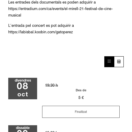
Les entrades dels documentals es poden adquirir a
https://entradium.com/ca/events/el-mirell-21-festival-de-cine-
musical
L'entrada pel concert es pot adquirir a
https://labisbal.koobin.com/gatoperez
divendres
08
19:30 h
Des de
oct
5 €
Finalitzat
dissabte