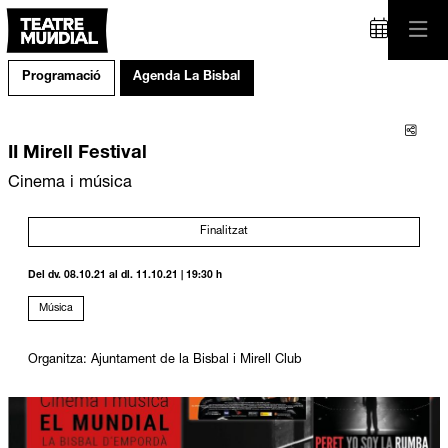
Programació
Agenda La Bisbal
Comp
II Mirell Festival
Cinema i música
Finalitzat
Del dv. 08.10.21
al dl. 11.10.21
|
19:30 h
Música
Organitza: Ajuntament de la Bisbal i Mirell Club