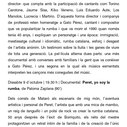
director- que compta amb la participació de cantants com
Tonino
Carotone
,
Jaume Sisa
,
Kiko Veneno
,
Luis Eduardo Aute
,
Los
Manolos
,
Lucrecia
i
Martirio
. D'aquesta forma director i companys
de professió reten homenatge a
Gato Pérez
, cantant i compositor
que va popularitzar la rumba i que va morir el 1990 quan només
tenia 40 anys, i expliquen un personatge i una època: immigració,
mestissatge cultural i idiomàtic, rumba catalana, esforç i desgast
de l'artista anònim. Un testimoni sobre la lluita i les ganes de viure
de tota una generació. La pel·lícula alterna dues parts: una més
documental amb converses amb familiars i la gent que va conèixer
a Gato Pérez, i una segona en la qual els músics esmentats
interpreten les cançons més conegudes del músic.
Dissabte 9 d'octubre | 19.30 h | Documental:
Peret, yo soy la
rumba
, de Paloma Zaplana (90')
Dels corrals de Mataró als escenaris de mig món, l’aventura
artística i personal de Peret, l’artista que amb una mica de mambo,
un raig de
tanguillo
i un polsí de rock va crear la rumba catalana.
50 anys després de l’èxit de Borriquito, els néts del mestre
protagonitzen un retrat íntim de la família i de la creació de l’únic