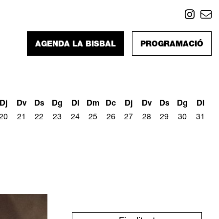
Link
L
AGENDA LA BISBAL
PROGRAMACIÓ
Dj
Dv
Ds
Dg
Dl
Dm
Dc
Dj
Dv
Ds
Dg
Dl
20
21
22
23
24
25
26
27
28
29
30
31