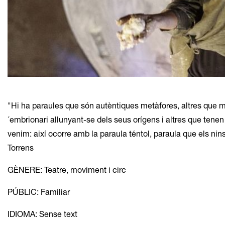
Diapositiva 1 de 1
"Hi ha paraules que són autèntiques metàfores, altres que mude
´embrionari allunyant-se dels seus orígens i altres que ten
venim: així ocorre amb la paraula téntol, paraula que els ni
Torrens
GÈNERE: Teatre, moviment i circ
PÚBLIC: Familiar
IDIOMA: Sense text