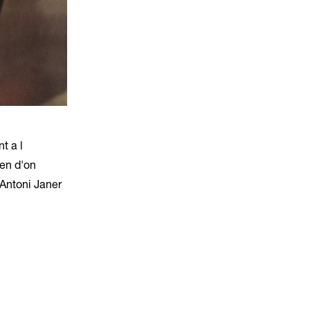
t a l
uen d'on
 Antoni Janer