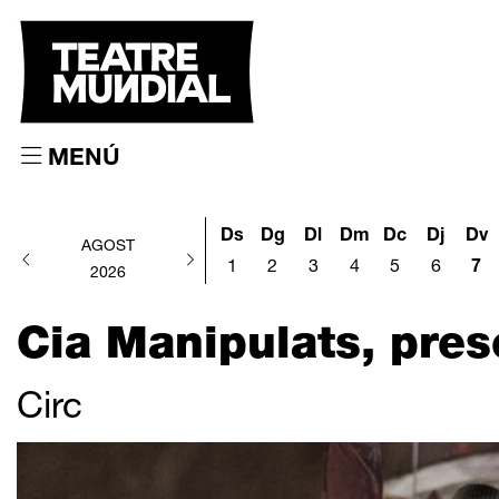
MENÚ
Ds
Dg
Dl
Dm
Dc
Dj
Dv
AGOST
1
2
3
4
5
6
7
2026
Cia Manipulats, pres
Circ