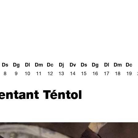
Ds
Dg
Dl
Dm
Dc
Dj
Dv
Ds
Dg
Dl
Dm
Dc
8
9
10
11
12
13
14
15
16
17
18
19
entant Téntol