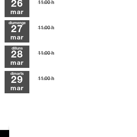
26
11:00 h
mar
diumenge
27
11:00 h
mar
dilluns
28
11:00 h
mar
dimarts
29
11:00 h
mar