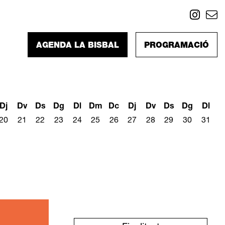
Link
L
AGENDA LA BISBAL
PROGRAMACIÓ
Dj
Dv
Ds
Dg
Dl
Dm
Dc
Dj
Dv
Ds
Dg
Dl
20
21
22
23
24
25
26
27
28
29
30
31