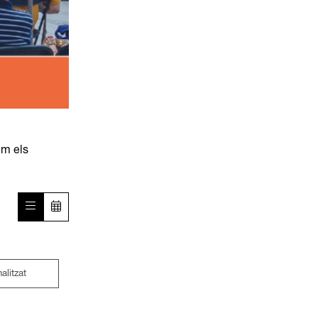
em els
nalitzat