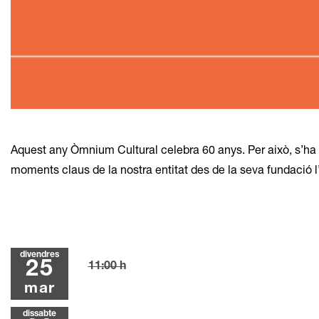
Diapositiva 1 de 1
Aquest any Òmnium Cultural celebra 60 anys. Per això, s’ha p
moments claus de la nostra entitat des de la seva fundació l
divendres
25
11:00 h
mar
dissabte