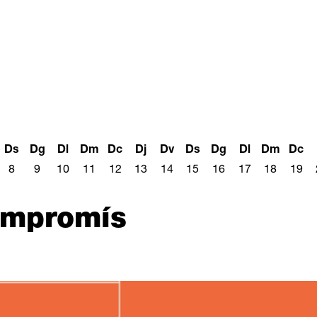
Ds
Dg
Dl
Dm
Dc
Dj
Dv
Ds
Dg
Dl
Dm
Dc
8
9
10
11
12
13
14
15
16
17
18
19
compromís