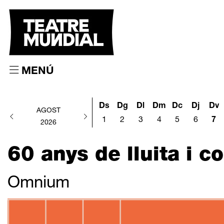
MENÚ
Ds
Dg
Dl
Dm
Dc
Dj
Dv
AGOST
1
2
3
4
5
6
7
2026
60 anys de lluita i 
Omnium