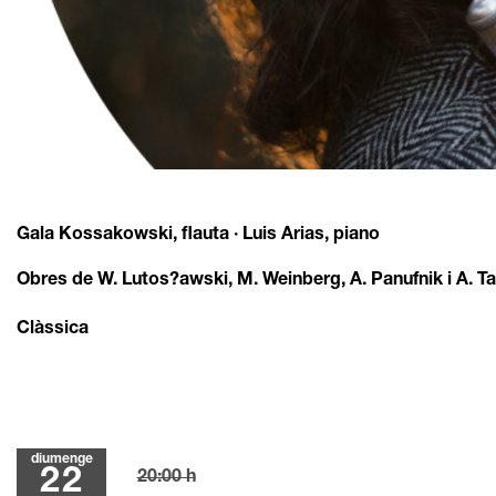
Diapositiva 1 de 1
Gala Kossakowski, flauta · Luis Arias, piano
Obres de W. Lutos?awski, M. Weinberg, A. Panufnik i A. 
Clàssica
diumenge
22
20:00 h