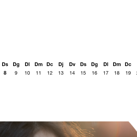
Ds
Dg
Dl
Dm
Dc
Dj
Dv
Ds
Dg
Dl
Dm
Dc
8
9
10
11
12
13
14
15
16
17
18
19