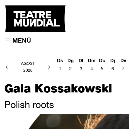
MENÚ
Ds
Dg
Dl
Dm
Dc
Dj
Dv
AGOST
1
2
3
4
5
6
7
2026
Gala Kossakowski
Polish roots