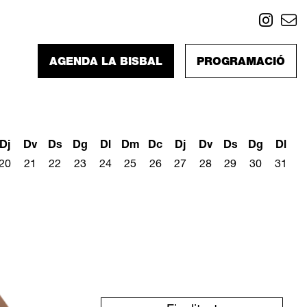
Link
L
AGENDA LA BISBAL
PROGRAMACIÓ
Dj
Dv
Ds
Dg
Dl
Dm
Dc
Dj
Dv
Ds
Dg
Dl
20
21
22
23
24
25
26
27
28
29
30
31