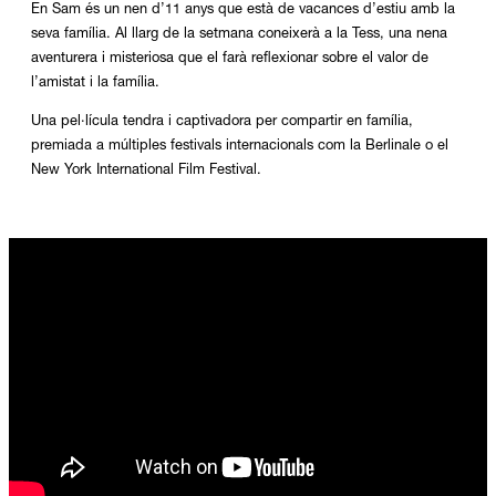
En Sam és un nen d’11 anys que està de vacances d’estiu amb la
seva família. Al llarg de la setmana coneixerà a la Tess, una nena
aventurera i misteriosa que el farà reflexionar sobre el valor de
l’amistat i la família.
Una pel·lícula tendra i captivadora per compartir en família,
premiada a múltiples festivals internacionals com la Berlinale o el
New York International Film Festival.