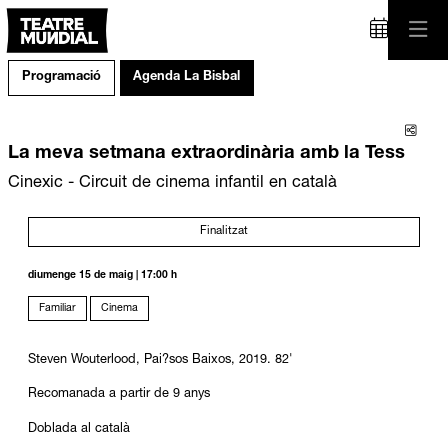
Programació
Agenda La Bisbal
Comp
La meva setmana extraordinària amb la Tess
Cinexic - Circuit de cinema infantil en català
Finalitzat
diumenge 15 de maig
|
17:00 h
Familiar
Cinema
Steven Wouterlood, Pai?sos Baixos, 2019. 82'
Recomanada a partir de 9 anys
Doblada al català