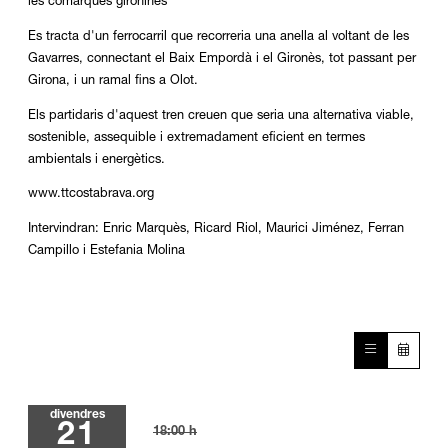
les comarques gironines
Es tracta d'un ferrocarril que recorreria una anella al voltant de les
Gavarres, connectant el Baix Empordà i el Gironès, tot passant per
Girona, i un ramal fins a Olot.
Els partidaris d'aquest tren creuen que seria una alternativa viable,
sostenible, assequible i extremadament eficient en termes
ambientals i energètics.
www.ttcostabrava.org
Intervindran: Enric Marquès, Ricard Riol, Maurici Jiménez, Ferran
Campillo i Estefania Molina
divendres
21
18:00 h