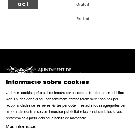
oct
Gratuït
Finalitzat
Informació sobre cookies
Utilitzem cookies pròpies i de tercers per al correcte funcionament del lloc
web, i si ens dona el seu consentiment, també farem servir cookies per
recopilar dades de les seves visites per obtenir estadístiques agregades per
Mapa web
|
Avís legal
|
Ús de galetes
|
Butlletí
|
Contacte
millorar els nostres serveis i mostrar publicitat relacionada amb les seves
preferències a partir dels seus hàbits de navegació.
Link a instagram
Link a contacte
Més informació