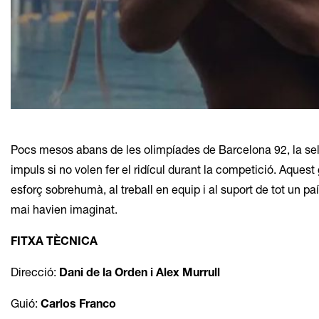
Diapositiva 1 de 1
Pocs mesos abans de les olimpíades de Barcelona 92, la sel
impuls si no volen fer el ridícul durant la competició. Aque
esforç sobrehumà, al treball en equip i al suport de tot un p
mai havien imaginat.
FITXA TÈCNICA
Direcció:
Dani de la Orden i Alex Murrull
Guió:
Carlos Franco