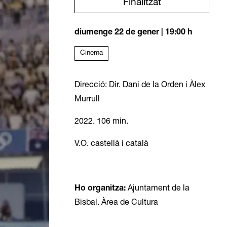
Finalitzat
diumenge 22 de gener
|
19:00 h
Cinema
Direcció:
Dir. Dani de la Orden i Àlex
Murrull
2022. 106 min.
V.O. castellà i català
Ho organitza:
Ajuntament de la
Bisbal. Àrea de Cultura