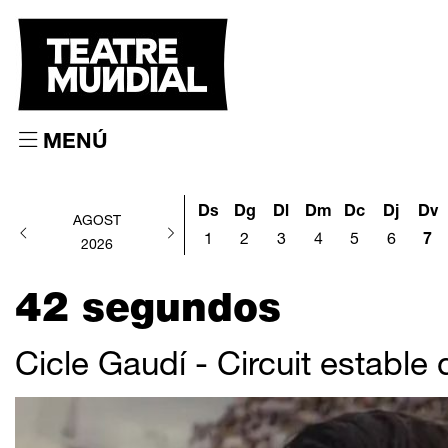
MENÚ
Ds
Dg
Dl
Dm
Dc
Dj
Dv
AGOST
1
2
3
4
5
6
7
2026
42 segundos
Cicle Gaudí - Circuit estable