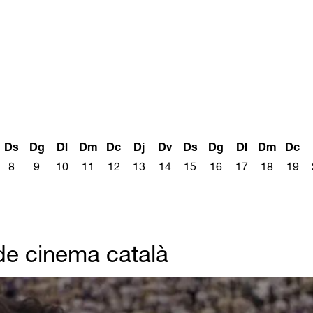
Ds
Dg
Dl
Dm
Dc
Dj
Dv
Ds
Dg
Dl
Dm
Dc
8
9
10
11
12
13
14
15
16
17
18
19
 de cinema català