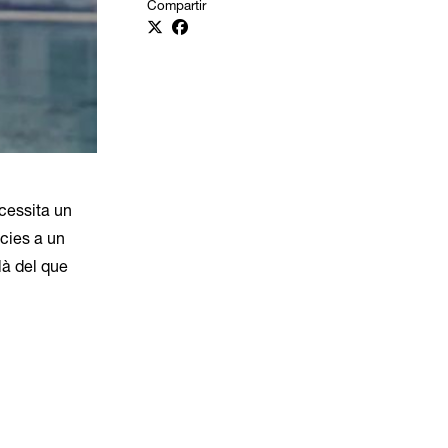
Compartir
cessita un
àcies a un
là del que