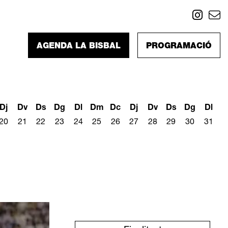
Link
L
AGENDA LA BISBAL
PROGRAMACIÓ
Dj
Dv
Ds
Dg
Dl
Dm
Dc
Dj
Dv
Ds
Dg
Dl
20
21
22
23
24
25
26
27
28
29
30
31