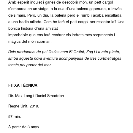
Amb esperit inquiet i ganes de descobrir món, un pett cargol
s’embarca en un viatge, a la cua d’una balena geperuda, a través
dels mars. Però, un dia, la balena perd el rumb i acaba encallada
a una badia aïllada. Com ho farà el pett cargol per rescatar-la? Una
bonica història d’una amistat
improbable que ens farà recórrer els indrets més sorprenents i
màgics del món submarí.
Dels productors de pel·lícules com El Grúfal, Zog i La rata pirata,
arriba aquesta nova aventura acompanyada de tres curtmetratges
tocats pel poder del mar.
FITXA TÈCNICA
Dir. Max Lang i Daniel Smaddon
Regne Unit, 2019.
57 min.
A partir de 3 anys