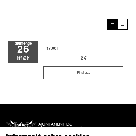
diumenge
26
17:00 h
mar
2 €
Finalitzat