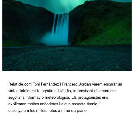
Diapositiva 1 de 1
Relat de com Toni Fernández i Francesc Jordan varem encarar un
viatge totalment fotogràfic a Islàndia, improvisant el recorregut
segons la informació meteorològica. Els protagonistes ens
explicaran moltes anècdotes i algun aspecte tècnic, i
ensenyarem les millors fotos a ritme de piano.