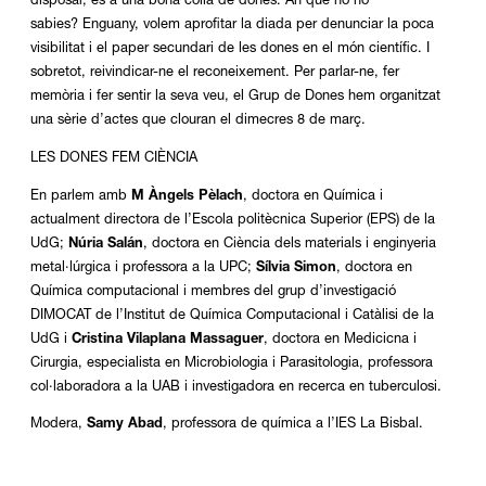
disposar, és a una bona colla de dones. Ah que no ho
sabies? Enguany, volem aprofitar la diada per denunciar la poca
visibilitat i el paper secundari de les dones en el món científic. I
sobretot, reivindicar-ne el reconeixement. Per parlar-ne, fer
memòria i fer sentir la seva veu, el Grup de Dones hem organitzat
una sèrie d’actes que clouran el dimecres 8 de març.
LES DONES FEM CIÈNCIA
En parlem amb
M Àngels Pèlach
, doctora en Química i
actualment directora de l’Escola politècnica Superior (EPS) de la
UdG;
Núria Salán
,
doctora en Ciència dels materials i enginyeria
metal·lúrgica i professora a la UPC
;
Sílvia Simon
,
doctora en
Química computacional i membres del grup d’investigació
DIMOCAT de l’Institut de Química Computacional i Catàlisi de
la
UdG i
Cristina Vilaplana Massaguer
, doctora en Medicicna i
Cirurgia, especialista en Microbiologia i Parasitologia, professora
col·laboradora a la UAB i investigadora en recerca en tuberculosi.
Modera,
Samy Abad
, professora de química a l’IES La Bisbal.