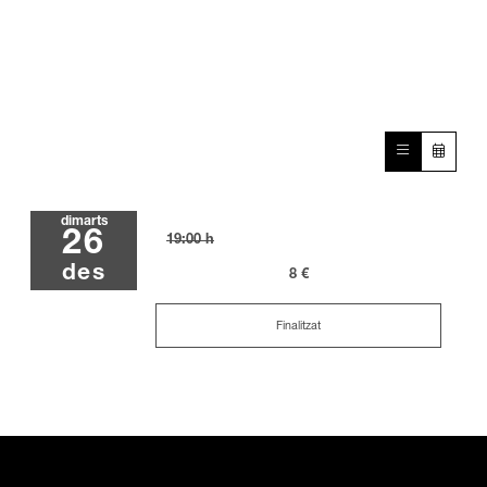
dimarts
26
19:00 h
des
8 €
Finalitzat