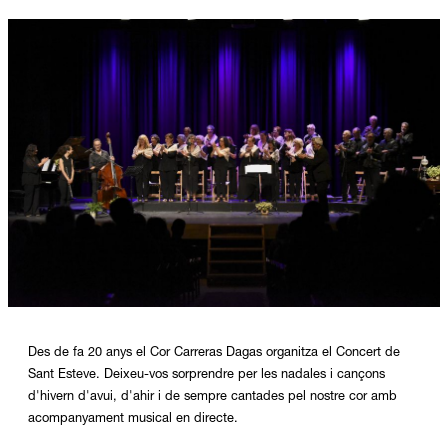
Diapositiva 1 de 1
Des de fa 20 anys el Cor Carreras Dagas organitza el Concert de
Sant Esteve. Deixeu-vos sorprendre per les nadales i cançons
d'hivern d'avui, d'ahir i de sempre cantades pel nostre cor amb
acompanyament musical en directe.