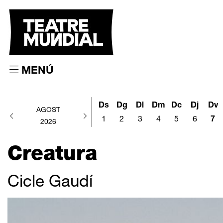
MENÚ
Ds
Dg
Dl
Dm
Dc
Dj
Dv
AGOST
1
2
3
4
5
6
7
2026
Creatura
Cicle Gaudí