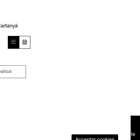
Cartanyà
nalitzat
Mapa web
|
Avís legal
|
Ús de galetes
|
Butlletí
|
Contacte