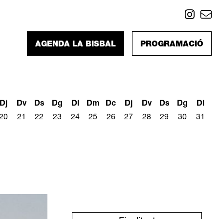
Link
L
AGENDA LA BISBAL
PROGRAMACIÓ
Dj
Dv
Ds
Dg
Dl
Dm
Dc
Dj
Dv
Ds
Dg
Dl
20
21
22
23
24
25
26
27
28
29
30
31