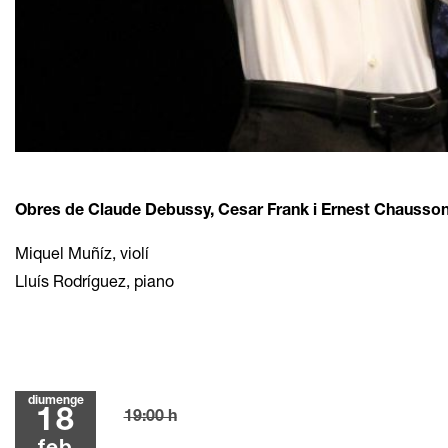
Diapositiva 1 de 1
Obres de Claude Debussy, Cesar Frank i Ernest Chausso
Miquel Muñíz, violí
Lluís Rodríguez, piano
diumenge
18
19:00 h