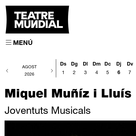
MENÚ
Ds
Dg
Dl
Dm
Dc
Dj
Dv
AGOST
1
2
3
4
5
6
7
2026
Miquel Muñíz i Lluís
Joventuts Musicals