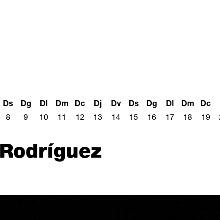
Ds
Dg
Dl
Dm
Dc
Dj
Dv
Ds
Dg
Dl
Dm
Dc
8
9
10
11
12
13
14
15
16
17
18
19
 Rodríguez