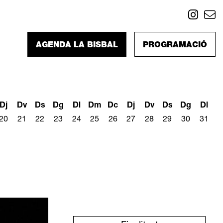
Link
L
AGENDA LA BISBAL
PROGRAMACIÓ
Dj
Dv
Ds
Dg
Dl
Dm
Dc
Dj
Dv
Ds
Dg
Dl
20
21
22
23
24
25
26
27
28
29
30
31