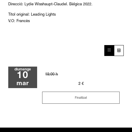
Direcció: Lydie Wisshaupt-Claudel. Bèlgica 2022.
Títol original: Leading Lights
V.O: Francès
diumenge
10
18:00 h
mar
2 €
Finalitzat