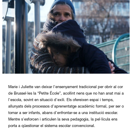
Diapositiva 1 de 1
Marie i Juliette van deixar l'ensenyament tradicional per obrir al cor
de Brussel·les la “Petite École”, acollint nens que no han anat mai a
l'escola, sovint en situació d'exili. Els ofereixen espai i temps,
allunyats dels processos d'aprenentatge acadèmic formal, per ser o
tornar a ser infants, abans d'enfrontar-se a una institució escolar.
Mentre s'esforcen i articulen la seva pedagogia, la pel·lícula ens
porta a qüestionar el sistema escolar convencional.