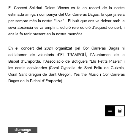
El Concert Solidari Dolors Vicens es fa en record de la nostra 
estimada amiga i companya del Cor Carreras Dagas, la que ja serà 
per sempre més la nostra “Lola”.  El buit que ens va deixar amb la 
seva absència es va omplint, edició rere edició d'aquest concert, i 
ens la fa tenir present en la nostra memòria.
En el concert del 2024 organitzat pel Cor Carreras Dagas hi 
col·laboren els voluntaris d’EL TRAMPOLÍ, l’Ajuntament de la 
Bisbal
 d’Empordà, l’Associació
 de Botiguers “Els Petits Plaers!” i 
les corals convidades (Coral Cypsella de Sant Feliu de Guixols, 
Coral Sant Gregori de Sant Gregori, Yes the Music i Cor Carreras 
Dagas de la Bisbal 
d’Empordà
).
diumenge