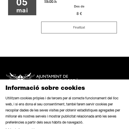
05
19:00 h
Des de
mai
8 €
Finalitzat
Informació sobre cookies
Utilitzem cookies pròpies i de tercers per al correcte funcionament del lloc
web, i si ens dona el seu consentiment, també farem servir cookies per
recopilar dades de les seves visites per obtenir estadístiques agregades per
Mapa web
|
Avís legal
|
Ús de galetes
|
Butlletí
|
Contacte
millorar els nostres serveis i mostrar publicitat relacionada amb les seves
preferències a partir dels seus hàbits de navegació.