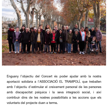
Diapositiva 1 de 1
Enguany l’objectiu del Concert és poder ajudar amb la nostra 
aportació solidària a l'ASSOCIACIÓ EL TRAMPOLÍ, que treballen 
amb l'objectiu d'estimular el creixement personal de les persones 
amb discapacitat psíquica i la seva integració social, i així 
contribuir dins de les nostres possibilitats a les accions que els 
voluntaris del projecte duen a terme
.