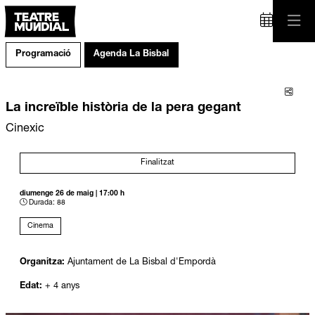
Programació
Agenda La Bisbal
Comp
La increïble història de la pera gegant
Cinexic
Finalitzat
diumenge 26 de maig
|
17:00 h
Durada:
88
Cinema
Organitza:
Ajuntament de La Bisbal d'Empordà
Edat:
+ 4 anys