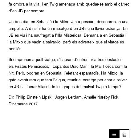
fa ombra a la vila, i en Twig amenaça amb quedar-se amb el càrrec
d’en JB per sempre.
Un bon dia, en Sebastià i la Mitxo van a pescar i descobreixen una
ampolla. A dins hi ha un missatge d’en JB i una llavor estranya. En
JB és viu i ha naufragat a l’Illa Misteriosa. Demana a en Sebastià i
la Mitxo que vagin a salvar-lo, però els adverteix que el viatge és
perillós.
Si emprenen aquell viatge, s’hauran d’enfrontar a tres obstacles:
els Pirates Perniciosos, l’Espantós Drac Marí i la Mar Fosca com la
Nit. Però, podran en Sebastià, l’elefant espantadís, i la Mitxo, la
gata aventurera que tem l’aigua, reunir el coratge per anar a salvar
en JB i alliberar Vilasol de les grapes del malvat Twig a temps?
Dir. Philip Einstein Lipski, Jørgen Lerdam, Amalie Næsby Fick.
Dinamarca 2017.