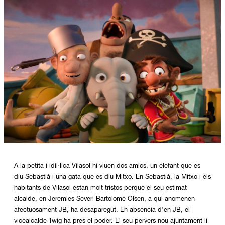
Diapositiva 1 de 1
A la petita i idíl·lica Vilasol hi viuen dos amics, un elefant que es
diu Sebastià i una gata que es diu Mitxo. En Sebastià, la Mitxo i els
habitants de Vilasol estan molt tristos perquè el seu estimat
alcalde, en Jeremies Severí Bartolomé Olsen, a qui anomenen
afectuosament JB, ha desaparegut. En absència d’en JB, el
vicealcalde Twig ha pres el poder. El seu pervers nou ajuntament li