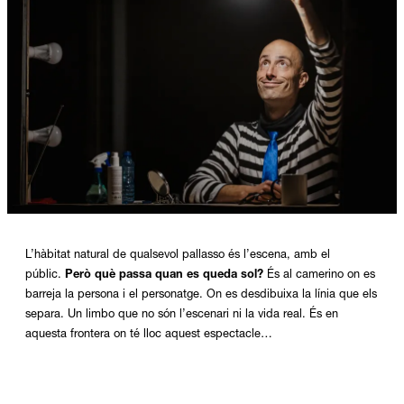
Diapositiva 1 de 1
L’hàbitat natural de qualsevol pallasso és l’escena, amb el
públic.
Però què passa quan es queda sol?
És al camerino on es
barreja la persona i el personatge. On es desdibuixa la línia que els
separa. Un limbo que no són l’escenari ni la vida real. És en
aquesta frontera on té lloc aquest espectacle…