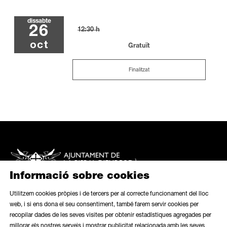
dissabte
26
12:30 h
oct
Gratuït
Finalitzat
Informació sobre cookies
Utilitzem cookies pròpies i de tercers per al correcte funcionament del lloc
web, i si ens dona el seu consentiment, també farem servir cookies per
recopilar dades de les seves visites per obtenir estadístiques agregades per
Mapa web
|
Avís legal
|
Ús de galetes
|
Butlletí
|
Contacte
millorar els nostres serveis i mostrar publicitat relacionada amb les seves