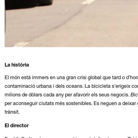
Diapositiva 1 de 1
La història
El món està immers en una gran crisi global que tard o d’hora 
contaminació urbana i dels oceans. La bicicleta s’erigeix com
milions de dòlars cada any per afavorir els seus negocis.
Bic
per aconseguir ciutats més sostenibles. Es neguen a deixar 
trànsit.
El director