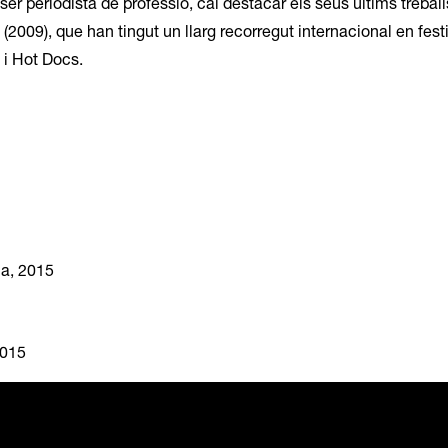
 ser periodista de professió, cal destacar els seus últims trebal
*
(2009), que han tingut un llarg recorregut internacional en fes
 i Hot Docs.
ia, 2015
2015