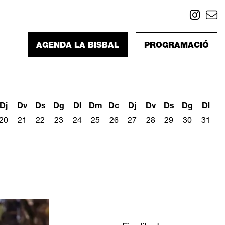
Link
L
AGENDA LA BISBAL
PROGRAMACIÓ
Dj
Dv
Ds
Dg
Dl
Dm
Dc
Dj
Dv
Ds
Dg
Dl
20
21
22
23
24
25
26
27
28
29
30
31