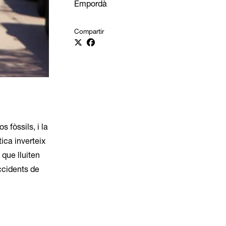
Empordà
Compartir
 fòssils, i la
ica inverteix
 que lluiten
ccidents de