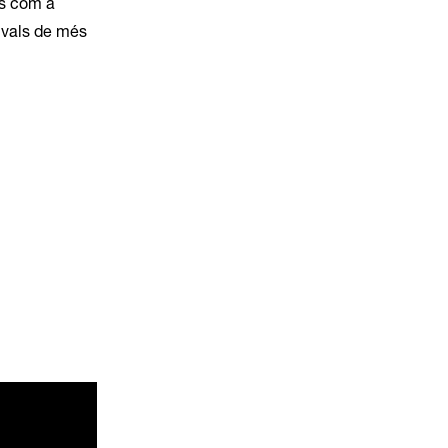
ls com a
tivals de més