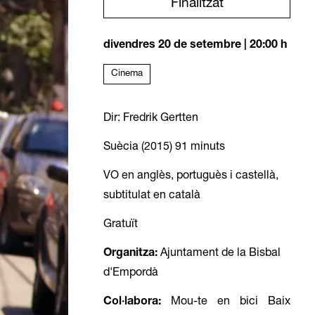
Finalitzat
divendres 20 de setembre
|
20:00 h
Cinema
Dir: Fredrik Gertten
Suècia (2015) 91 minuts
VO en anglès, portuguès i castellà,
subtitulat en català
Gratuït
Organitza:
Ajuntament de la Bisbal
d'Empordà
Col·labora:
Mou-te en bici Baix