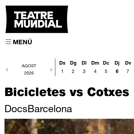
MENÚ
Ds
Dg
Dl
Dm
Dc
Dj
Dv
AGOST
1
2
3
4
5
6
7
2026
Bicicletes vs Cotxes
DocsBarcelona