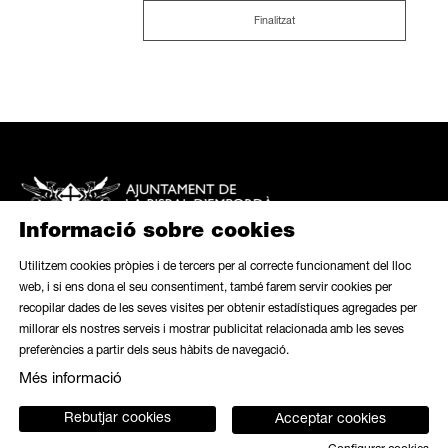
Finalitzat
Informació sobre cookies
Utilitzem cookies pròpies i de tercers per al correcte funcionament del lloc
web, i si ens dona el seu consentiment, també farem servir cookies per
recopilar dades de les seves visites per obtenir estadístiques agregades per
Mapa web
|
Avís legal
|
Ús de galetes
|
Butlletí
|
Contacte
millorar els nostres serveis i mostrar publicitat relacionada amb les seves
preferències a partir dels seus hàbits de navegació.
Link a instagram
Link a contacte
Més informació
Rebutjar cookies
Acceptar cookies