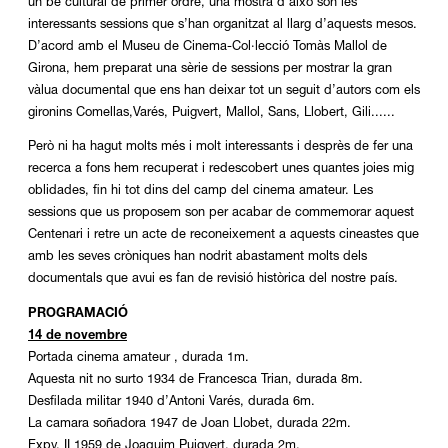
un bé cultural de primer ordre, una mostra d’això son les
interessants sessions que s’han organitzat al llarg d’aquests mesos.
D’acord amb el Museu de Cinema-Col·lecció Tomàs Mallol de
Girona, hem preparat una sèrie de sessions per mostrar la gran
vàlua documental que ens han deixar tot un seguit d’autors com els
gironins Comellas,Varés, Puigvert, Mallol, Sans, Llobert, Gili......
Però ni ha hagut molts més i molt interessants i desprès de fer una
recerca a fons hem recuperat i redescobert unes quantes joies mig
oblidades, fin hi tot dins del camp del cinema amateur. Les
sessions que us proposem son per acabar de commemorar aquest
Centenari i retre un acte de reconeixement a aquests cineastes que
amb les seves cròniques han nodrit abastament molts dels
documentals que avui es fan de revisió històrica del nostre país.
PROGRAMACIÓ
14 de novembre
Portada cinema amateur , durada 1m.
Aquesta nit no surto 1934 de Francesca Trian, durada 8m.
Desfilada militar 1940 d’Antoni Varés, durada 6m.
La camara soñadora 1947 de Joan Llobet, durada 22m.
Expv. II 1959 de Joaquim Puigvert, durada 2m.