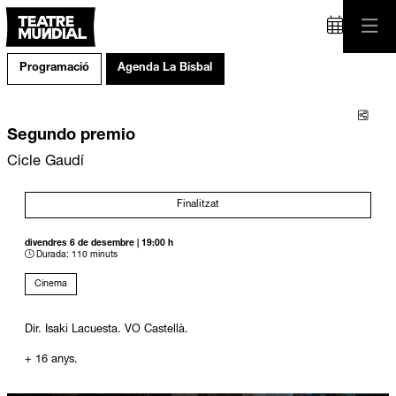
Programació
Agenda La Bisbal
Comp
Segundo premio
Cicle Gaudí
Finalitzat
divendres 6 de desembre
|
19:00 h
Durada:
110 minuts
Cinema
Dir. Isaki Lacuesta. VO Castellà.
+ 16 anys.