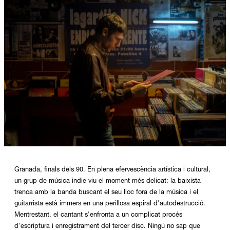
Diapositiva 1 de 1
Granada, finals dels 90. En plena efervescència artística i cultural,
un grup de música indie viu el moment més delicat: la baixista
trenca amb la banda buscant el seu lloc fora de la música i el
guitarrista està immers en una perillosa espiral d'autodestrucció.
Mentrestant, el cantant s'enfronta a un complicat procés
d'escriptura i enregistrament del tercer disc. Ningú no sap que