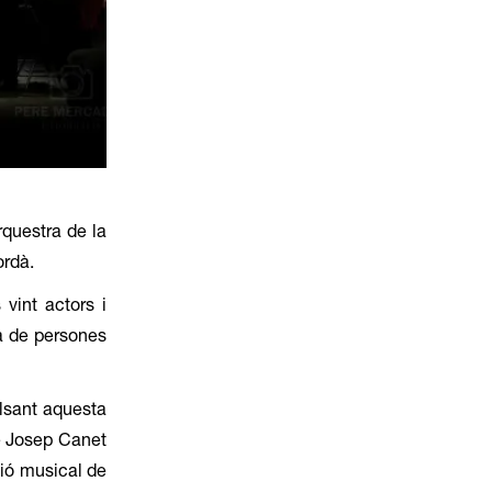
questra de la 
rdà.  
int actors i 
a de persones 
lsant aquesta 
e Josep Canet 
ció musical de 