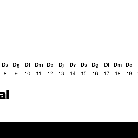
Ds
Dg
Dl
Dm
Dc
Dj
Dv
Ds
Dg
Dl
Dm
Dc
8
9
10
11
12
13
14
15
16
17
18
19
al