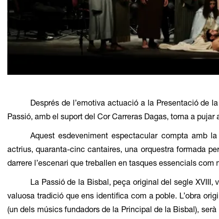
Diapositiva 1 de 1
Després de l’emotiva actuació a la Presentació de la
Passió, amb el suport del Cor Carreras Dagas, torna a pujar a
Aquest esdeveniment espectacular compta amb la par
actrius, quaranta-cinc cantaires, una orquestra formada pe
darrere l’escenari que treballen en tasques essencials com ma
La Passió de la Bisbal, peça original del segle XVIII
valuosa tradició que ens identifica com a poble. L’obra orig
(un dels músics fundadors de la Principal de la Bisbal), serà 