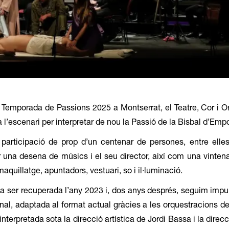
 Temporada de Passions 2025 a Montserrat, el Teatre, Cor i Or
 l’escenari per interpretar de nou la Passió de la Bisbal d’Empo
ticipació de prop d’un centenar de persones, entre elles v
r una desena de músics i el seu director, així com una vinten
quillatge, apuntadors, vestuari, so i il·luminació.  
, va ser recuperada l’any 2023 i, dos anys després, seguim impu
inal, adaptada al format actual gràcies a les orquestracions d
interpretada sota la direcció artística de Jordi Bassa i la direc