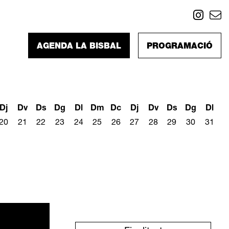
Link
L
AGENDA LA BISBAL
PROGRAMACIÓ
Dj
Dv
Ds
Dg
Dl
Dm
Dc
Dj
Dv
Ds
Dg
Dl
20
21
22
23
24
25
26
27
28
29
30
31