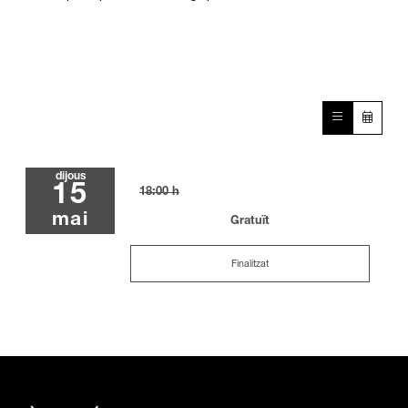
dijous
15
18:00 h
mai
Gratuït
Finalitzat