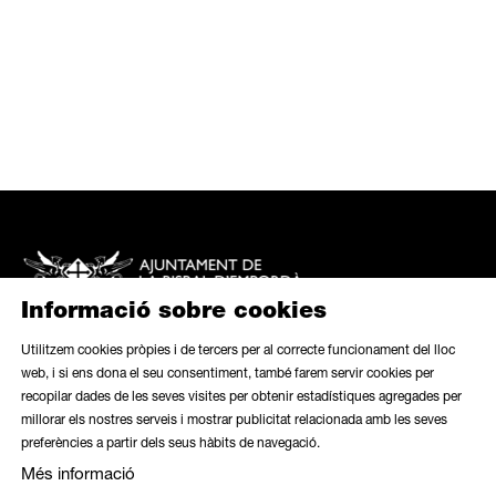
Informació sobre cookies
Utilitzem cookies pròpies i de tercers per al correcte funcionament del lloc
web, i si ens dona el seu consentiment, també farem servir cookies per
recopilar dades de les seves visites per obtenir estadístiques agregades per
Mapa web
|
Avís legal
|
Ús de galetes
|
Butlletí
|
Contacte
millorar els nostres serveis i mostrar publicitat relacionada amb les seves
preferències a partir dels seus hàbits de navegació.
Link a instagram
Link a contacte
Més informació